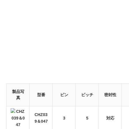
製品写
型番
ピン
ピッチ
密封性
真
CHZ03
3
5
対応
9＆047